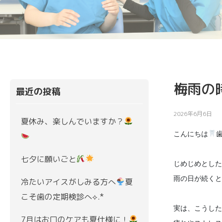
梅雨の
最近の投稿
2026年6月6日
夏休み、楽しんでいますか？
こんにちは
七夕に願いごと
じめじめとした
雨の日が続くと
冷たいアイスがしみる方へ
夏
こそ歯の定期検診へ⟡.*
実は、こうした
7月はお口のケアも夏仕様に！