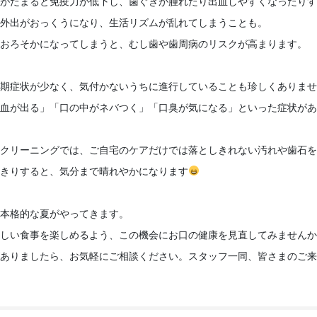
がたまると免疫力が低下し、歯ぐきが腫れたり出血しやすくなったりす
外出がおっくうになり、生活リズムが乱れてしまうことも。

おろそかになってしまうと、むし歯や歯周病のリスクが高まります。

期症状が少なく、気付かないうちに進行していることも珍しくありませ
血が出る」「口の中がネバつく」「口臭が気になる」といった症状があ
クリーニングでは、ご自宅のケアだけでは落としきれない汚れや歯石を
きりすると、気分まで晴れやかになります
本格的な夏がやってきます。

しい食事を楽しめるよう、この機会にお口の健康を見直してみませんか
ありましたら、お気軽にご相談ください。スタッフ一同、皆さまのご来