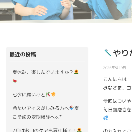
やり
最近の投稿
2026年5月9日
夏休み、楽しんでいますか？
こんにちは！
みなさま、ゴ
七夕に願いごと
今回はついや
冷たいアイスがしみる方へ
夏
毎日歯磨きを
こそ歯の定期検診へ⟡.*
7月はお口のケアも夏仕様に！
①力入れてご