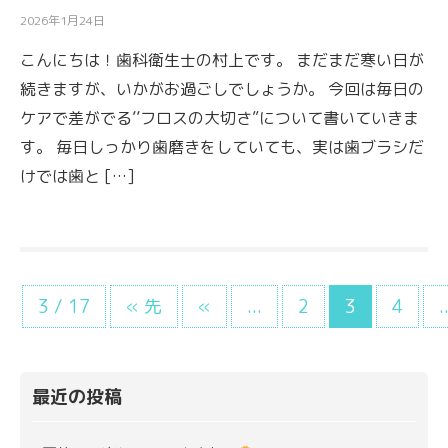
2026年1月24日
こんにちは！歯科衛生士の村上です。 まだまだ寒い日が
続きますが、いかがお過ごしでしょうか。 今回は毎日の
ケアで差がでる’’フロスの大切さ”について書いていきま
す。 毎日しっかり歯磨きをしていても、実は歯ブラシだ
けでは歯と […]
3 / 17
« 先
«
...
2
3
4
.
最近の投稿